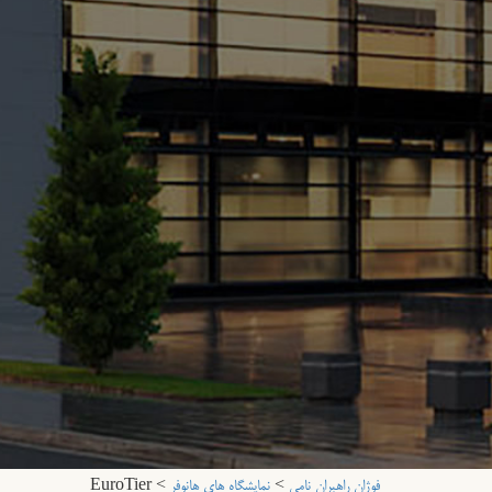
فوژان راهبران نامی
>
نمایشگاه های هانوفر
>
EuroTier