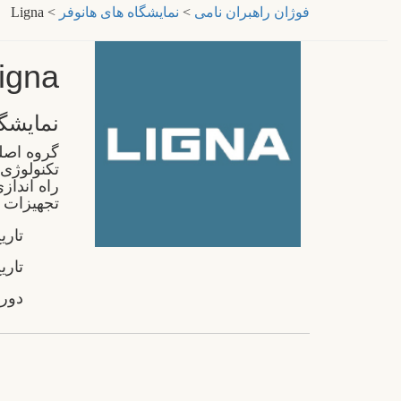
فوژان راهبران نامی
>
نمایشگاه های هانوفر
>
Ligna
igna
نمایشگ
گروه اصلی
تکنولوژی 
راه انداز
تجهیزات 
تار
تاری
دوره